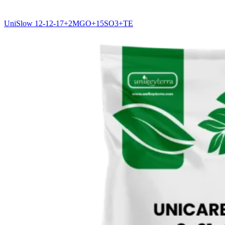
UniSlow 12-12-17+2MGO+15SO3+TE