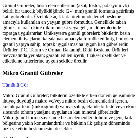
Granül Gübreler, besin elementlerinin (azot, fosfor, potasyum vb)
belirli bir tanecik büyüklüğünde (2-4 mm) granül formuna getirilmiş
katı gübrelerdir. Özellikle açık tarla üretiminde temel besleme
amacıyla kullanılan en yaygın gübre formudur. Genellikle taban
gübresi olarak ekim/ dikim öncesi veya gelişim dönemlerinde
toprağa uygulanırlar. Unikeyterra granül gübreleri; bitkilerin besin
element ihtiyaçlarını karşılamak amacıyla formüle edilmiş, homojen
granül yapıya sahip, toprak uygulamasına uygun katı gübrelerdir.
Ürünler, T.C. Tarım ve Orman Bakanlığı Bitki Besleme Ürünleri
mevzuatında yer alan; garanti edilen içerik, fiziksel özellikler ve
etiketleme kriterlerine uygun şekilde üretilir.
Mikro Granül Gübreler
Tümünü Gör
Mikro Granül Gübreler; bitkilerin özellikle erken dönem gelişiminde
ihtiyaç duyduğu makro ve/veya mikro besin elementlerini içeren,
küçük partikül (mikrogranül) yapıya sahip, ekimle birlikte veya ekim
sırasında tohum yatağına uygulanan katı mineral gübrelerdir.
Mikrogranül formu sayesinde besin elementleri tohum ve genç kök
bölgesine yakın konumlandırılır ve bitkinin ilk gelişim döneminde
hızlı ve etkin beslenmesini destekler.