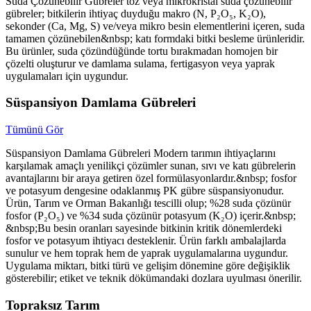
Suda Çözünebilir Gübreler toz veya mikrokristal suda çözünebilir
gübreler; bitkilerin ihtiyaç duyduğu makro (N, P₂O₅, K₂O),
sekonder (Ca, Mg, S) ve/veya mikro besin elementlerini içeren, suda
tamamen çözünebilen&nbsp; katı formdaki bitki besleme ürünleridir.
Bu ürünler, suda çözündüğünde tortu bırakmadan homojen bir
çözelti oluşturur ve damlama sulama, fertigasyon veya yaprak
uygulamaları için uygundur.
Süspansiyon Damlama Gübreleri
Tümünü Gör
Süspansiyon Damlama Gübreleri Modern tarımın ihtiyaçlarını
karşılamak amaçlı yenilikçi çözümler sunan, sıvı ve katı gübrelerin
avantajlarını bir araya getiren özel formülasyonlardır.&nbsp; fosfor
ve potasyum dengesine odaklanmış PK gübre süspansiyonudur.
Ürün, Tarım ve Orman Bakanlığı tescilli olup; %28 suda çözünür
fosfor (P₂O₅) ve %34 suda çözünür potasyum (K₂O) içerir.&nbsp;
&nbsp;Bu besin oranları sayesinde bitkinin kritik dönemlerdeki
fosfor ve potasyum ihtiyacı desteklenir. Ürün farklı ambalajlarda
sunulur ve hem toprak hem de yaprak uygulamalarına uygundur.
Uygulama miktarı, bitki türü ve gelişim dönemine göre değişiklik
gösterebilir; etiket ve teknik dökümandaki dozlara uyulması önerilir.
Topraksız Tarım