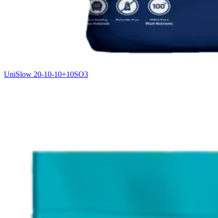
UniSlow 20-10-10+10SO3