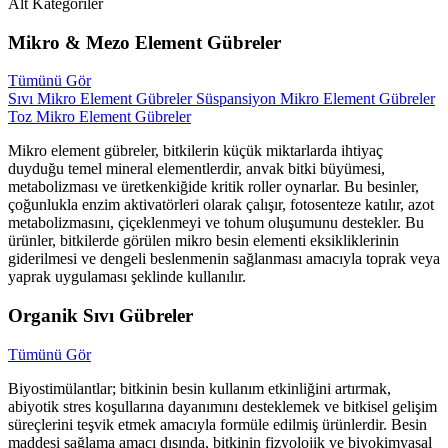
Alt Kategoriler
Mikro & Mezo Element Gübreler
Tümünü Gör
Sıvı Mikro Element Gübreler
Süspansiyon Mikro Element Gübreler
Toz Mikro Element Gübreler
Mikro element gübreler, bitkilerin küçük miktarlarda ihtiyaç
duyduğu temel mineral elementlerdir, anvak bitki büyümesi,
metabolizması ve üretkenkiğide kritik roller oynarlar. Bu besinler,
çoğunlukla enzim aktivatörleri olarak çalışır, fotosenteze katılır, azot
metabolizmasını, çiçeklenmeyi ve tohum oluşumunu destekler. Bu
ürünler, bitkilerde görülen mikro besin elementi eksikliklerinin
giderilmesi ve dengeli beslenmenin sağlanması amacıyla toprak veya
yaprak uygulaması şeklinde kullanılır.
Organik Sıvı Gübreler
Tümünü Gör
Biyostimülantlar; bitkinin besin kullanım etkinliğini artırmak,
abiyotik stres koşullarına dayanımını desteklemek ve bitkisel gelişim
süreçlerini teşvik etmek amacıyla formüle edilmiş ürünlerdir. Besin
maddesi sağlama amacı dışında, bitkinin fizyolojik ve biyokimyasal